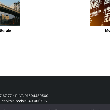
tturale
Mo
7 67 77
- P.IVA 01594480509
 capitale sociale: 40.000€ i.v.