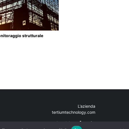
nitoraggio strutturale
L’azienda
tertiumtechnology.com
Seguici su: