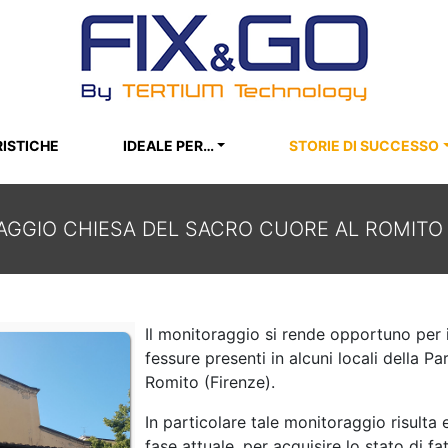
ISTICHE
IDEALE PER…
STORIE DI SUCCESSO
GGIO CHIESA DEL SACRO CUORE AL ROMITO 
SA DEL SACRO CUORE AL ROMITO – FIRE
Il monitoraggio si rende opportuno per il
fessure presenti in alcuni locali della P
Romito (Firenze).
In particolare tale monitoraggio risulta 
fase attuale, per acquisire lo stato di fat