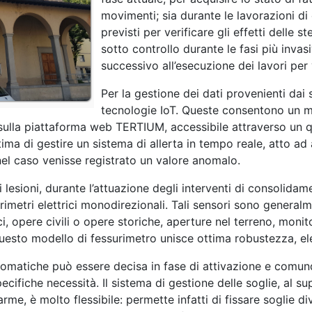
movimenti; sia durante le lavorazioni d
previsti per verificare gli effetti delle 
sotto controllo durante le fasi più invas
successivo all’esecuzione dei lavori per 
Per la gestione dei dati provenienti dai
tecnologie IoT. Queste consentono un 
sulla piattaforma web TERTIUM, accessibile attraverso un q
ima di gestire un sistema di allerta in tempo reale, atto ad 
i nel caso venisse registrato un valore anomalo.
li lesioni, durante l’attuazione degli interventi di consolida
rimetri elettrici monodirezionali. Tali sensori sono generalme
ici, opere civili o opere storiche, aperture nel terreno, monit
uesto modello di fessurimetro unisce ottima robustezza, elev
tomatiche può essere decisa in fase di attivazione e comun
pecifiche necessità. Il sistema di gestione delle soglie, al s
me, è molto flessibile: permette infatti di fissare soglie d