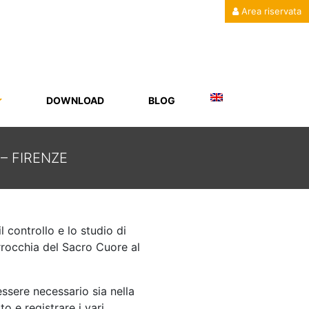
Area riservata
DOWNLOAD
BLOG
– FIRENZE
NZE
 controllo e lo studio di
arrocchia del Sacro Cuore al
essere necessario sia nella
to e registrare i vari